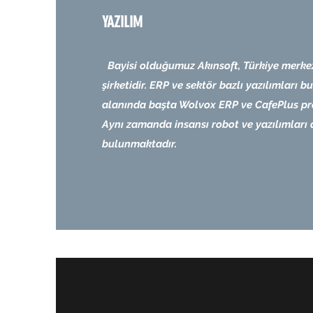
YAZILIM
Bayisi olduğumuz Akınsoft, Türkiye merkezl
şirketidir. ERP ve sektör bazlı yazılımları 
alanında başta Wolvox ERP ve CafePlus pr
Aynı zamanda insansı robot ve yazılımları 
bulunmaktadır.