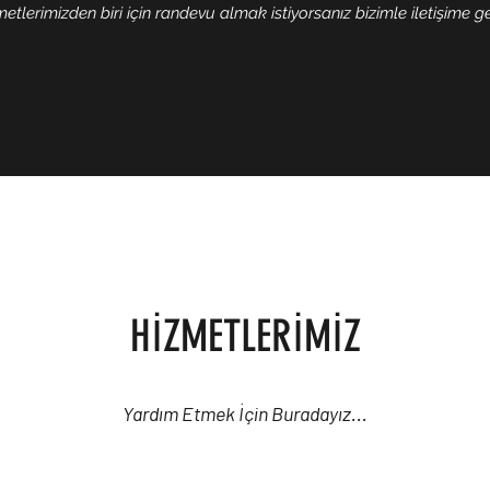
metlerimizden biri için randevu almak istiyorsanız bizimle iletişime ge
HİZMETLERİMİZ
Yardım Etmek İçin Buradayız...